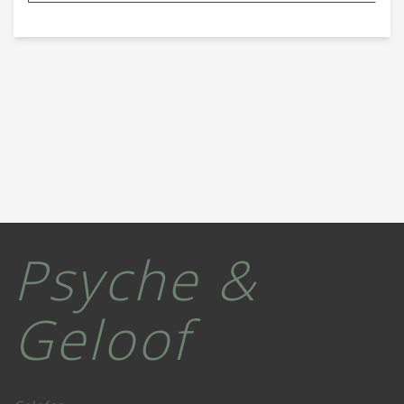
Psyche &
Geloof