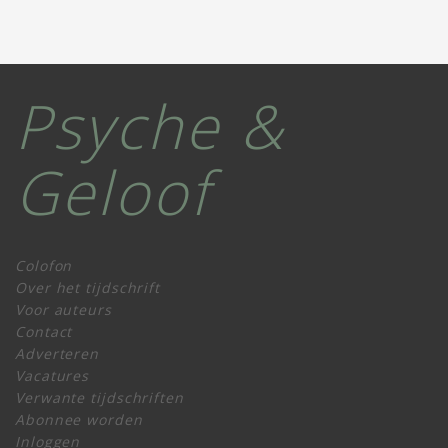
Psyche &
Geloof
Colofon
Over het tijdschrift
Voor auteurs
Contact
Adverteren
Vacatures
Verwante tijdschriften
Abonnee worden
Inloggen