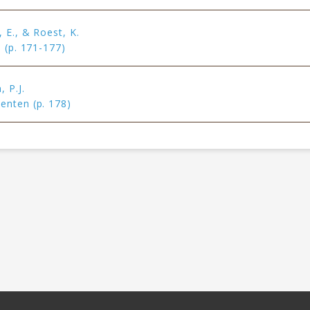
 E., & Roest, K.
e (p. 171-177)
 P.J.
enten (p. 178)