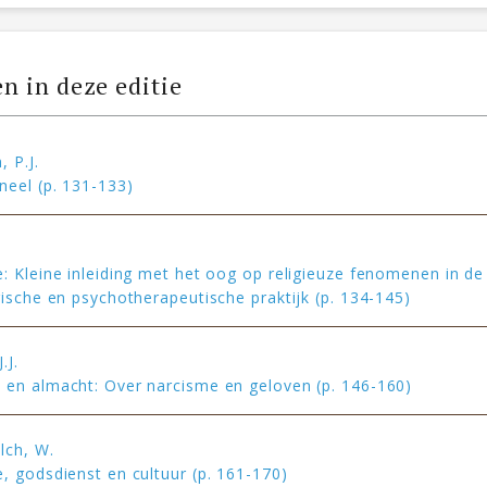
en in deze editie
 P.J.
neel (p. 131-133)
: Kleine inleiding met het oog op religieuze fenomenen in de
rische en psychotherapeutische praktijk (p. 134-145)
.J.
en almacht: Over narcisme en geloven (p. 146-160)
lch, W.
, godsdienst en cultuur (p. 161-170)