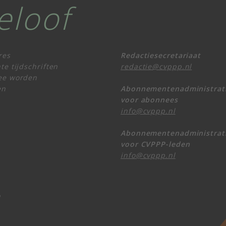
eloof
res
Redactiesecretariaat
te tijdschriften
redactie@cvppp.nl
ee worden
en
Abonnementenadministrat
voor abonnees
info@cvppp.nl
Abonnementenadministrat
voor CVPPP-leden
info@cvppp.nl
n