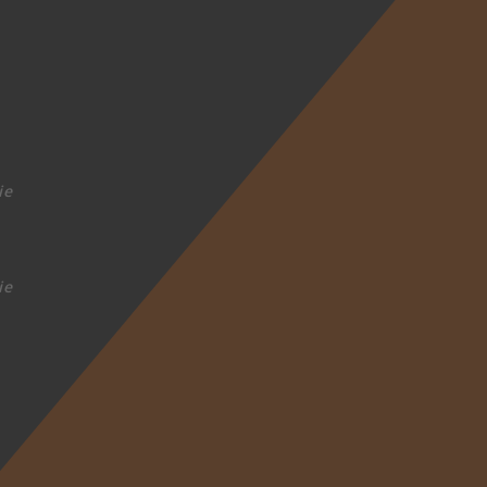
ie
ie