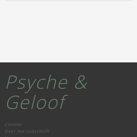
Psyche &
Geloof
Colofon
Over het tijdschrift