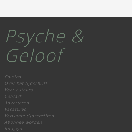
Psyche &
Geloof
Colofon
Over het tijdschrift
Voor auteurs
Contact
Adverteren
Vacatures
Verwante tijdschriften
Abonnee worden
Inloggen