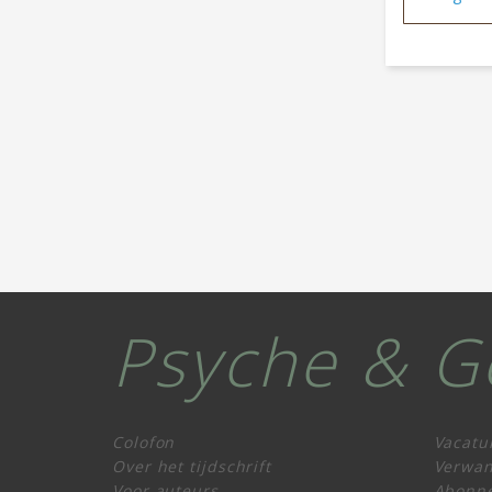
Psyche & G
Colofon
Vacatu
Over het tijdschrift
Verwan
Voor auteurs
Abonn