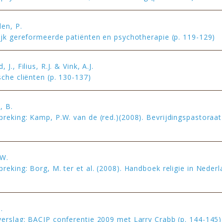
en, P.
ijk gereformeerde patiënten en psychotherapie (p. 119-129)
 J., Filius, R.J. & Vink, A.J.
sche cliënten (p. 130-137)
, B.
reking: Kamp, P.W. van de (red.)(2008). Bevrijdingspastoraat 
 W.
reking: Borg, M. ter et al. (2008). Handboek religie in Nederl
)
.
erslag: BACIP conferentie 2009 met Larry Crabb (p. 144-145)