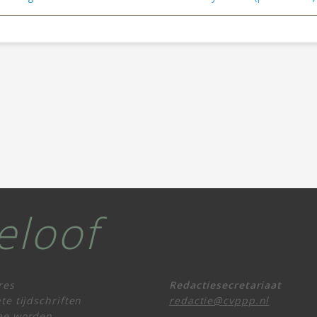
eloof
res
Redactiesecretariaat
te tijdschriften
redactie@cvppp.nl
ee worden