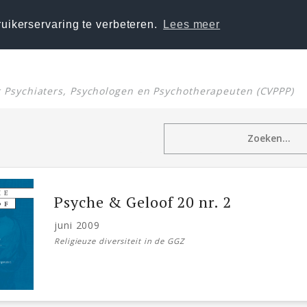
uikerservaring te verbeteren.
Lees meer
or Psychiaters, Psychologen en Psychotherapeuten (CVPPP)
Psyche & Geloof 20 nr. 2
juni 2009
Religieuze diversiteit in de GGZ