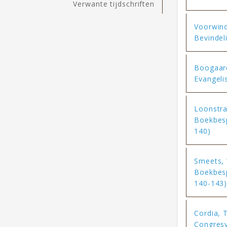
Verwante tijdschriften
Voorwind
Bevindel
Boogaard,
Evangeli
Loonstra
Boekbesp
140)
Smeets,
Boekbesp
140-143
Cordia, T
Congresv