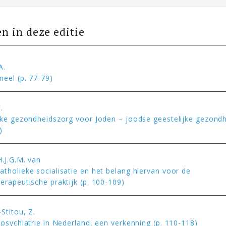
en in deze editie
A.
neel (p. 77-79)
.
jke gezondheidszorg voor Joden – joodse geestelijke gezond
)
.J.G.M. van
tholieke socialisatie en het belang hiervan voor de
erapeutische praktijk (p. 100-109)
Stitou, Z.
 psychiatrie in Nederland, een verkenning (p. 110-118)