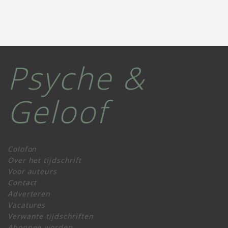
Psyche &
Geloof
Colofon
Over het tijdschrift
Voor auteurs
Contact
Adverteren
Vacatures
Verwante tijdschriften
Abonnee worden