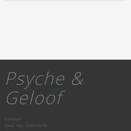
Psyche &
Geloof
Colofon
Over het tijdschrift