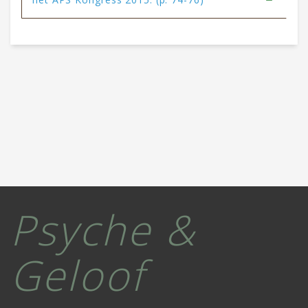
Psyche &
Geloof