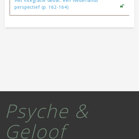
Het integratie debat: een Nederlands
perspectief (p. 162-164)
Psyche &
Geloof