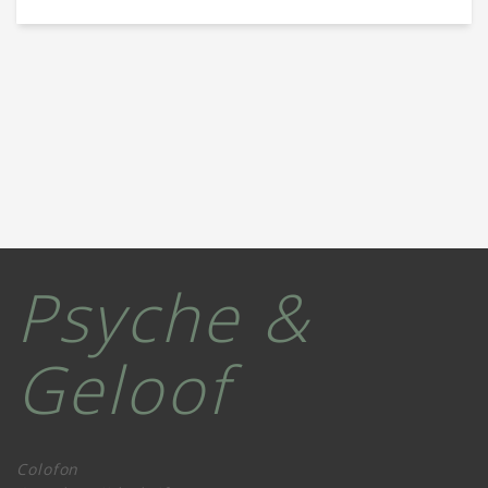
Psyche &
Geloof
Colofon