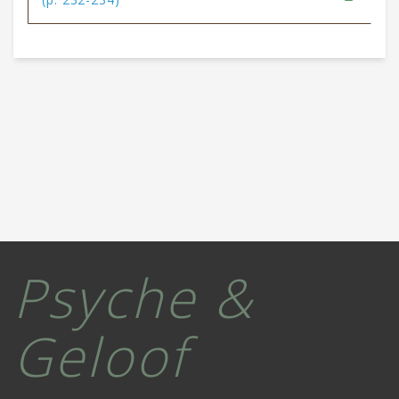
Psyche &
Geloof