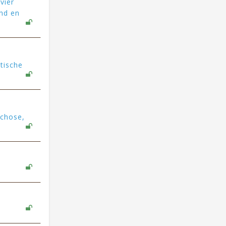
vier
and en
tische
ychose,