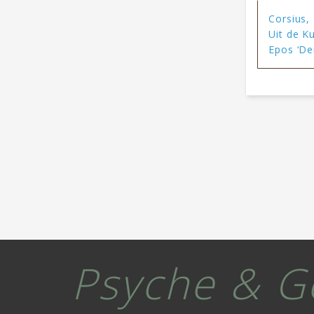
Corsius, 
Uit de K
Epos ‘De
Psyche & G