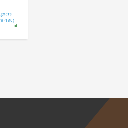
agners
78-180)