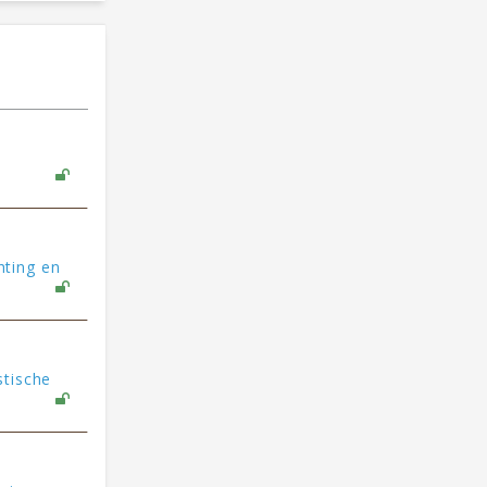
chting en
stische