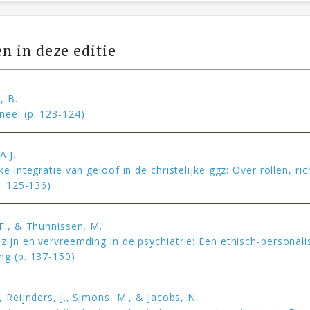
en in deze editie
, B.
neel (p. 123-124)
A.J.
ke integratie van geloof in de christelijke ggz: Over rollen, ri
p. 125-136)
 F., & Thunnissen, M.
zijn en vervreemding in de psychiatrie: Een ethisch-personali
ng (p. 137-150)
, Reijnders, J., Simons, M., & Jacobs, N.