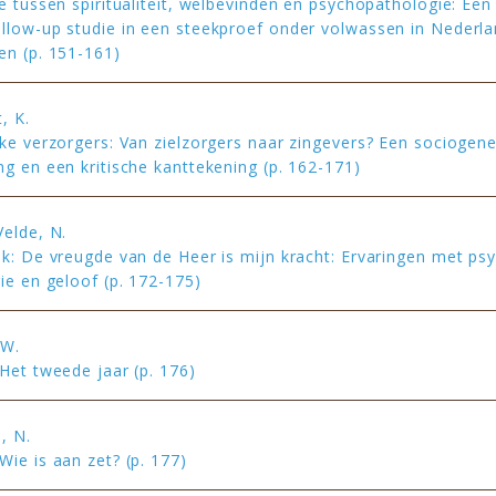
e tussen spiritualiteit, welbevinden en psychopathologie: Een 
llow-up studie in een steekproef onder volwassen in Nederl
en (p. 151-161)
, K.
jke verzorgers: Van zielzorgers naar zingevers? Een sociogene
ng en een kritische kanttekening (p. 162-171)
Velde, N.
ek: De vreugde van de Heer is mijn kracht: Ervaringen met ps
rie en geloof (p. 172-175)
 W.
 Het tweede jaar (p. 176)
, N.
Wie is aan zet? (p. 177)