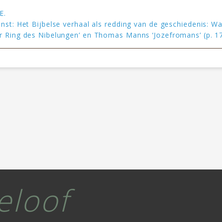
E.
unst: Het Bijbelse verhaal als redding van de geschiedenis: W
r Ring des Nibelungen’ en Thomas Manns ‘Jozefromans’ (p. 1
eloof