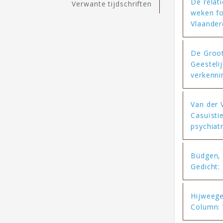
De relati
Verwante tijdschriften
weken fo
Vlaander
De Groot
Geesteli
verkenni
Van der 
Casuïsti
psychiat
Büdgen,
Gedicht:
Hijweege
Column: 