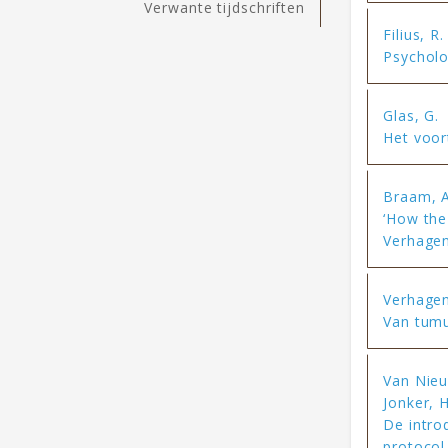
Verwante tijdschriften
Filius, R.
Psycholo
Glas, G.
Het voor
Braam, A
‘How the
Verhagen
Verhagen,
Van tumu
Van Nieu
Jonker, 
De intro
protocol