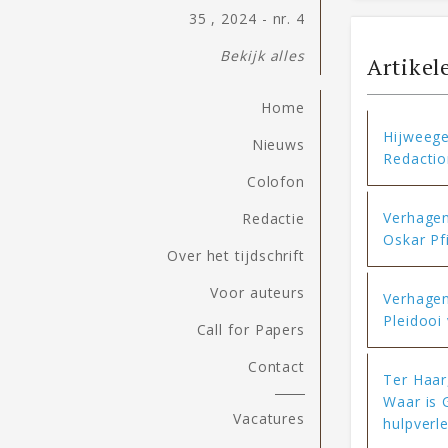
35 , 2024 - nr. 4
Bekijk alles
Artikel
Home
Hijweege
Nieuws
Redactio
Colofon
Verhagen,
Redactie
Oskar Pf
Over het tijdschrift
Voor auteurs
Verhagen,
Pleidooi 
Call for Papers
Contact
Ter Haar
Waar is 
Vacatures
hulpverle