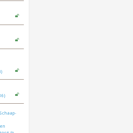
4)
86)
 Schaap-
.
een
zorg (p.