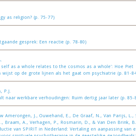
gy as religion? (p. 75-77)
tgaande gesprek: Een reactie (p. 78-80)
.
 self as a whole relates to the cosmos as a whole’: Hoe Piet
 wijst op de grote lijnen als het gaat om psychiatrie (p. 81-8
 P.J.
lt naar werkbare verhoudingen: Ruim dertig jaar later (p. 85-
w Amerongen, J., Ouwehand, E., De Graaf, N., Van Parijs, L.,
H., Braam, A., Verhagen, P., Rosmarin, D., & Van Den Brink, B
ductie van SPIRIT in Nederland: Vertaling en aanpassing van 
 voor spirituele psychotherapie in de geestelijke gezondheids