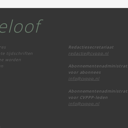
eloof
res
Redactiesecretariaat
te tijdschriften
redactie@cvppp.nl
ee worden
en
Abonnementenadministrat
voor abonnees
info@cvppp.nl
Abonnementenadministrat
voor CVPPP-leden
info@cvppp.nl
n