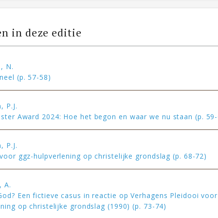
en in deze editie
, N.
neel (p. 57-58)
 P.J.
ister Award 2024: Hoe het begon en waar we nu staan (p. 59
 P.J.
voor ggz-hulpverlening op christelijke grondslag (p. 68-72)
, A.
God? Een fictieve casus in reactie op Verhagens Pleidooi voor
ning op christelijke grondslag (1990) (p. 73-74)