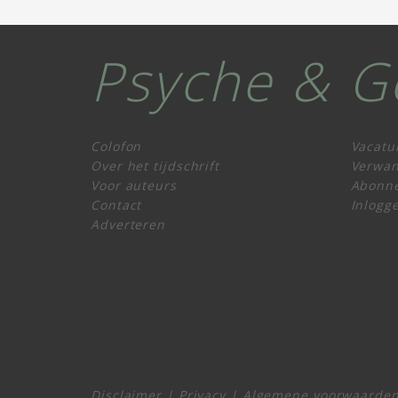
Psyche & G
Colofon
Vacatu
Over het tijdschrift
Verwan
Voor auteurs
Abonn
Contact
Inlogg
Adverteren
Disclaimer
|
Privacy
|
Algemene voorwaarde