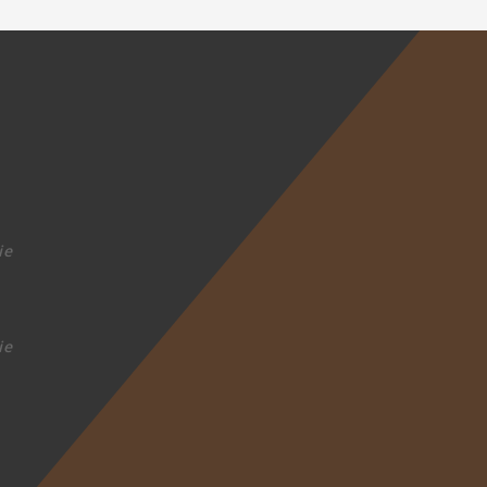
ie
ie