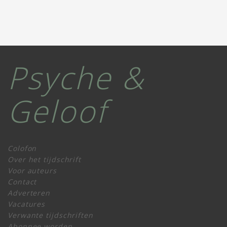
Psyche &
Geloof
Colofon
Over het tijdschrift
Voor auteurs
Contact
Adverteren
Vacatures
Verwante tijdschriften
Abonnee worden