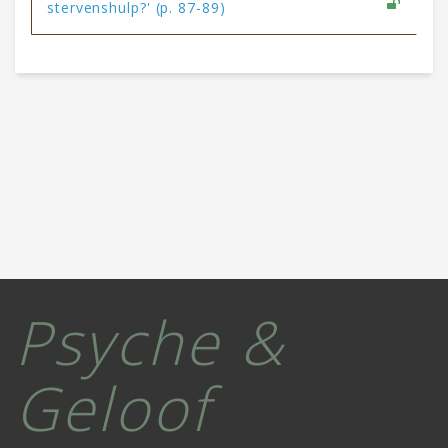
stervenshulp?' (p. 87-89)
Psyche &
Geloof