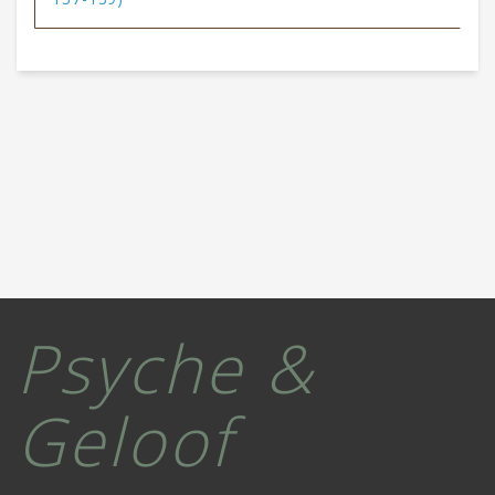
Psyche &
Geloof