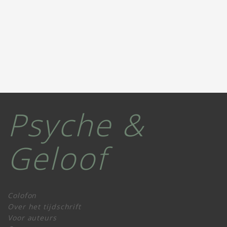
Psyche &
Geloof
Colofon
Over het tijdschrift
Voor auteurs