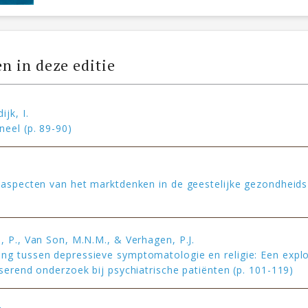
en in deze editie
jk, I.
neel (p. 89-90)
 aspecten van het marktdenken in de geestelijke gezondheids
, P., Van Son, M.N.M., & Verhagen, P.J.
g tussen depressieve symptomatologie en religie: Een explo
iserend onderzoek bij psychiatrische patiënten (p. 101-119)