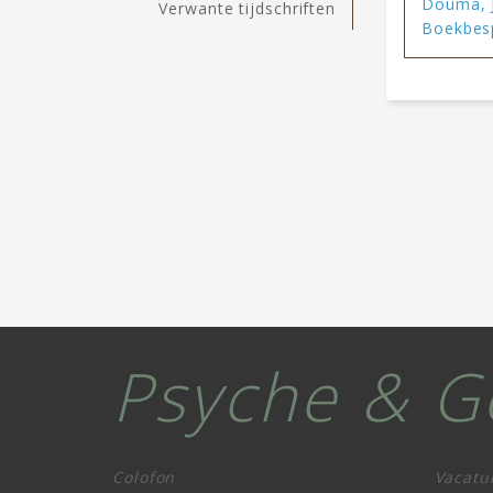
Douma, J
Verwante tijdschriften
Boekbesp
Psyche & G
Colofon
Vacatu