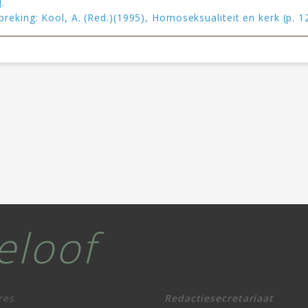
.
reking: Kool, A. (Red.)(1995), Homoseksualiteit en kerk (p. 1
eloof
res
Redactiesecretariaat